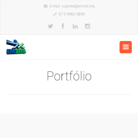
E-mail:
suporte@emsite.org
67 9 9885-0899
Portfólio